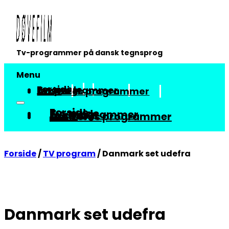
Tv-programmer på dansk tegnsprog
Menu
Forside
Tv-guide
Tv-programmer
Arkiv
Om vores programmer
Forside
Tv-guide
Tv-programmer
Arkiv
Om vores programmer
Forside
/
TV program
/
Danmark set udefra
Danmark set udefra