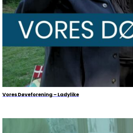
Vores Døveforening – Ladylike