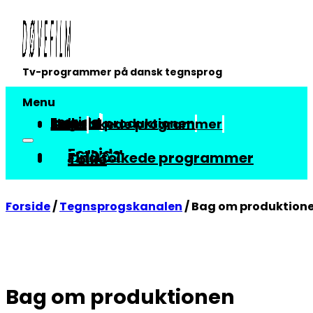
Tv-programmer på dansk tegnsprog
Menu
Forside
Indhold
Bag om produktionen
Find tolkede programmer
Tolke
Forside
Indhold
Bag om produktionen
Find tolkede programmer
Tolke
Forside
/
Tegnsprogskanalen
/
Bag om produktion
Bag om produktionen