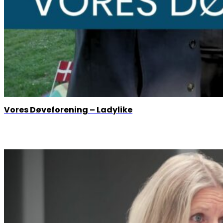
Vores Døveforening – Ladylike