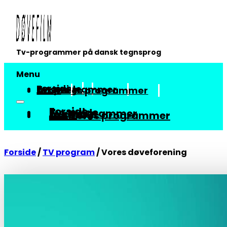
Tv-programmer på dansk tegnsprog
Menu
Forside
Tv-guide
Tv-programmer
Arkiv
Om vores programmer
Forside
Tv-guide
Tv-programmer
Arkiv
Om vores programmer
Forside
/
TV program
/
Vores døveforening