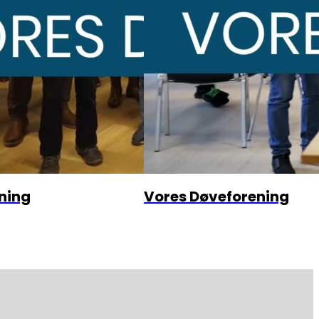
ning
Vores Døveforening