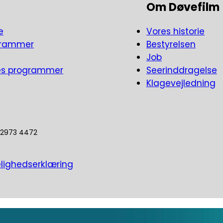
Om Døvefilm
e
Vores historie
grammer
Bestyrelsen
Job
es programmer
Seerinddragelse
Klagevejledning
5 2973 4472
lighedserklæring