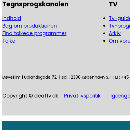
Tegnsprogskanalen
TV
Indhold
Tv-guid
Bag om produktionen
Tv-pro
Find tolkede programmer
Arkiv
Tolke
Om vor
Døvefilm | Uplandsgade 72, 1. sal | 2300 København S. | TLF: +4
Copyright © deaftv.dk
Privatlivspolitik
Tilgænge