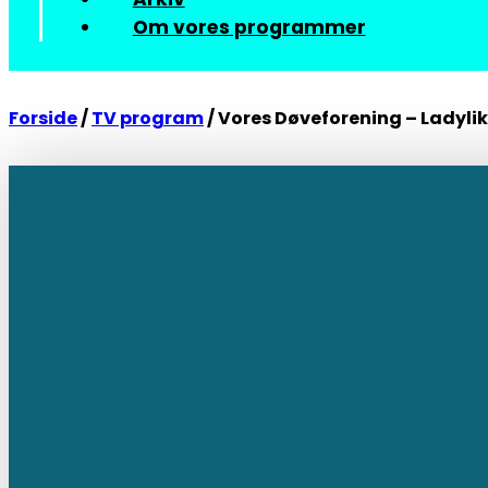
Om vores programmer
Forside
/
TV program
/
Vores Døveforening – Ladyli