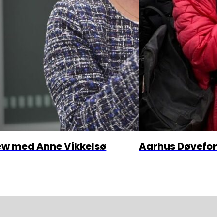
iew med Anne Vikkelsø
Aarhus Døvefor