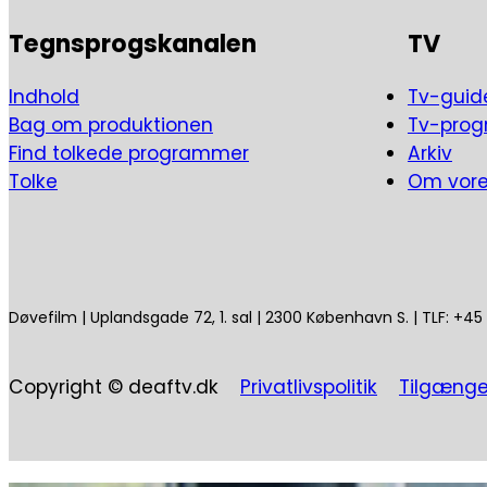
Tegnsprogskanalen
TV
Indhold
Tv-guid
Bag om produktionen
Tv-pro
Find tolkede programmer
Arkiv
Tolke
Om vor
Døvefilm | Uplandsgade 72, 1. sal | 2300 København S. | TLF: +4
Copyright © deaftv.dk
Privatlivspolitik
Tilgænge