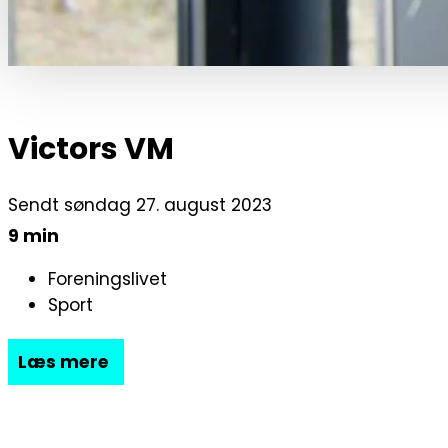
Victors VM
Sendt søndag 27. august 2023
9 min
Foreningslivet
Sport
Læs mere
Victors VM
Victor Allart var en af de mange frivillige, der h
ham under forberedelserne og frem til åbnings