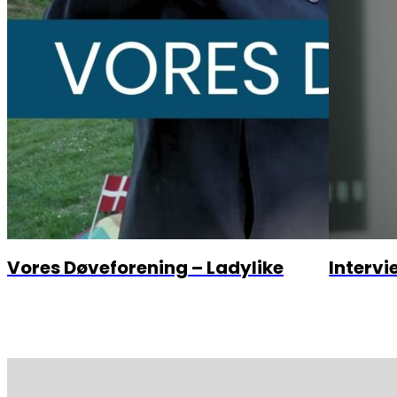
Vores Døveforening – Ladylike
Interv