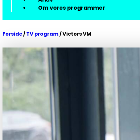
Om vores programmer
Forside
/
TV program
/
Victors VM