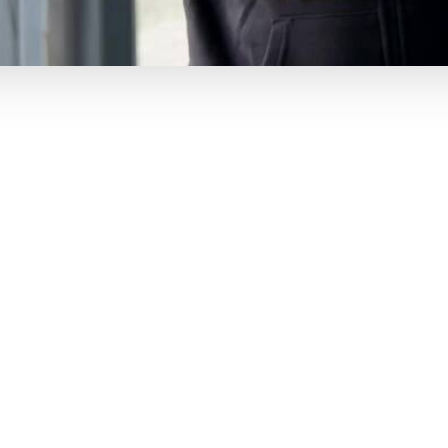
jalp til under VM i håndbold for døve i København i
ceremonien, hvor han fik en særlig opgave.