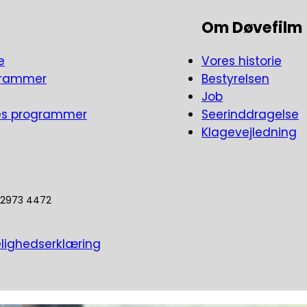
Om Døvefilm
e
Vores historie
grammer
Bestyrelsen
Job
es programmer
Seerinddragelse
Klagevejledning
5 2973 4472
lighedserklæring