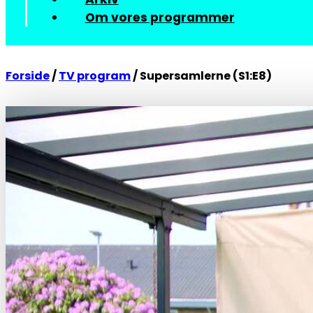
Om vores programmer
Forside
/
TV program
/
Supersamlerne (S1:E8)