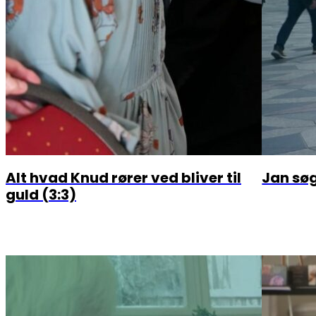
Alt hvad Knud rører ved bliver til
Jan sø
guld (3:3)