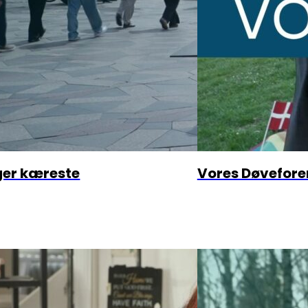
ger kæreste
Vores Døvefore