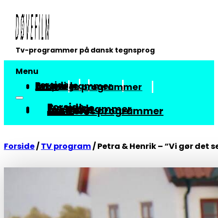
Tv-programmer på dansk tegnsprog
Menu
Forside
Tv-guide
Tv-programmer
Arkiv
Om vores programmer
Forside
Tv-guide
Tv-programmer
Arkiv
Om vores programmer
Forside
/
TV program
/
Petra & Henrik – “Vi gør det s