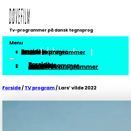
Tv-programmer på dansk tegnsprog
Menu
Forside
Tv-guide
Tv-programmer
Arkiv
Om vores programmer
Forside
Tv-guide
Tv-programmer
Arkiv
Om vores programmer
Forside
/
TV program
/
Lars’ vilde 2022