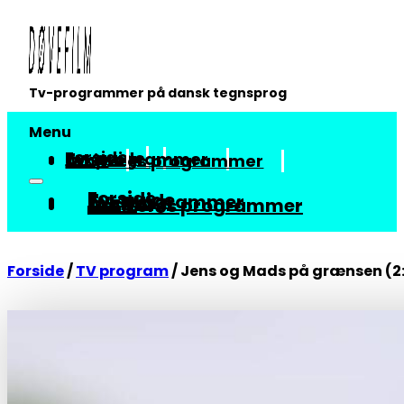
Tv-programmer på dansk tegnsprog
Menu
Forside
Tv-guide
Tv-programmer
Arkiv
Om vores programmer
Forside
Tv-guide
Tv-programmer
Arkiv
Om vores programmer
Forside
/
TV program
/
Jens og Mads på grænsen (2