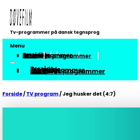
Tv-programmer på dansk tegnsprog
Menu
Forside
Tv-guide
Tv-programmer
Arkiv
Om vores programmer
Forside
Tv-guide
Tv-programmer
Arkiv
Om vores programmer
Forside
/
TV program
/
Jeg husker det (4:7)