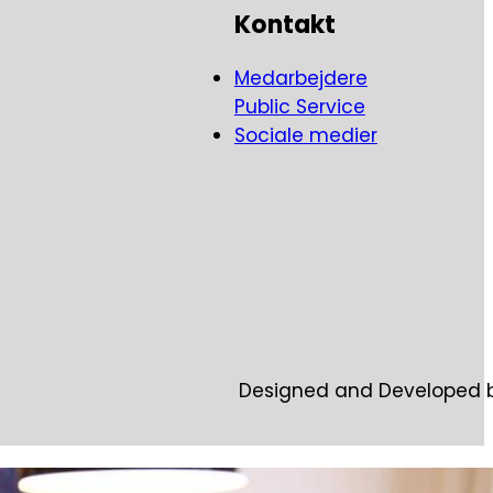
allersidste tid.
Kontakt
t liv, da hun blev
Medarbejdere
Public Service
Sociale medier
Designed and Developed 