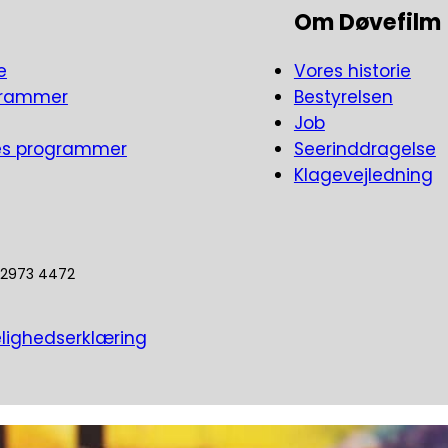
faringer med at komme på besøg hos døve i deres 
Om Døvefilm
 af besøg af vågetjenesten i den sidste tid af si
e
Vores historie
grammer
Bestyrelsen
Job
es programmer
Seerinddragelse
Klagevejledning
5 2973 4472
lighedserklæring