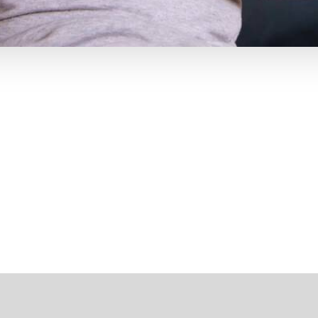
gnsprog er, at ingen skal dø alene.
at tage på våge-besøg.
idste ca. seks år været en vågetjeneste.