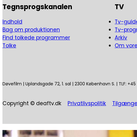
Her har de frivillige efterhånden fået mange er
Tegnsprogskanalen
TV
Derudover møder vi en, hvis mor havde stor glæde
Indhold
Tv-guid
syg af cancer.
Bag om produktionen
Tv-pro
Find tolkede programmer
Arkiv
Tolke
Om vor
Døvefilm | Uplandsgade 72, 1. sal | 2300 København S. | TLF: +4
Copyright © deaftv.dk
Privatlivspolitik
Tilgænge