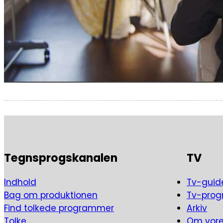
Tegnsprogskanalen
TV
Indhold
Tv-guid
Bag om produktionen
Tv-pro
Find tolkede programmer
Arkiv
Tolke
Om vor