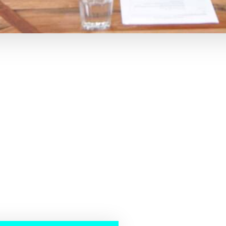
n stemte for at træde ud af EU. Da vi for nylig var