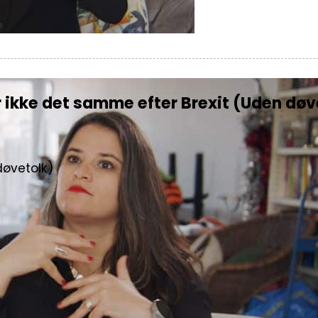
r ikke det samme efter Brexit (Uden døv
døvetolk)