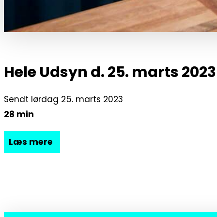
Hele Udsyn d. 25. marts 2023
Sendt lørdag 25. marts 2023
28 min
Læs mere
Udsyn viser følgende programmer:
Det er ikke det samme efter Brexit
Der er gået et stykke tid siden, at Storbritannie
Abigail Gorman til en snak om Brexit.