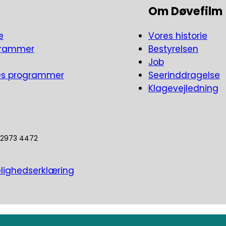
Om Døvefilm
er af og til, at manden er udfordret af nye normer
e
Vores historie
om emnet. Første afsnit handler om følelser.
grammer
Bestyrelsen
Job
es programmer
Seerinddragelse
Klagevejledning
5 2973 4472
lighedserklæring