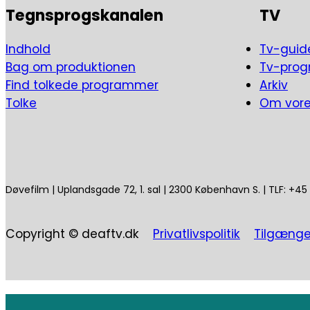
Mænd i dag: Følelser
Tegnsprogskanalen
TV
En ny serie går tæt på den moderne mand. Man hør
Indhold
Tv-guid
Mads Gotfredsen har samlet fire mænd til en snak 
Bag om produktionen
Tv-pro
Find tolkede programmer
Arkiv
Tolke
Om vor
Døvefilm | Uplandsgade 72, 1. sal | 2300 København S. | TLF: +4
Copyright © deaftv.dk
Privatlivspolitik
Tilgænge