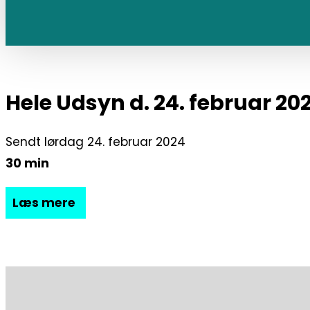
Hele Udsyn d. 24. februar 20
Sendt lørdag 24. februar 2024
30 min
Læs mere
Udsyn viser de følgende programmer:
Supersamlerne: Fodboldoplevelser
Rigtig mange mennesker interesserer sig for fodbol
Peter Schmeichel, og samler på fodboldoplevelser