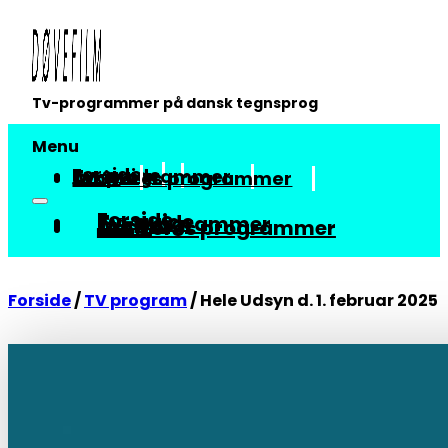
Tv-programmer på dansk tegnsprog
Menu
Forside
Tv-guide
Tv-programmer
Arkiv
Om vores programmer
Forside
Tv-guide
Tv-programmer
Arkiv
Om vores programmer
Forside
/
TV program
/
Hele Udsyn d. 1. februar 2025