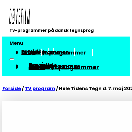
Tv-programmer på dansk tegnsprog
Menu
Forside
Tv-guide
Tv-programmer
Arkiv
Om vores programmer
Forside
Tv-guide
Tv-programmer
Arkiv
Om vores programmer
Forside
/
TV program
/
Hele Tidens Tegn d. 7. maj 20