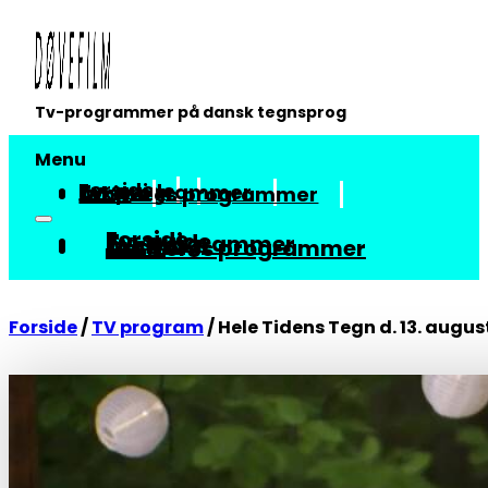
Tv-programmer på dansk tegnsprog
Menu
Forside
Tv-guide
Tv-programmer
Arkiv
Om vores programmer
Forside
Tv-guide
Tv-programmer
Arkiv
Om vores programmer
Forside
/
TV program
/
Hele Tidens Tegn d. 13. augus