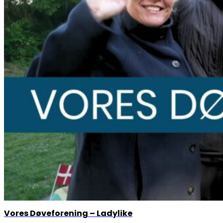
Vores Døveforening – Ladylike