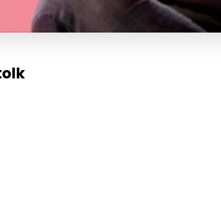
tolk
e øjeblikke.