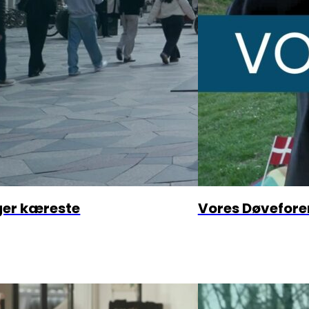
ger kæreste
Vores Døvefore