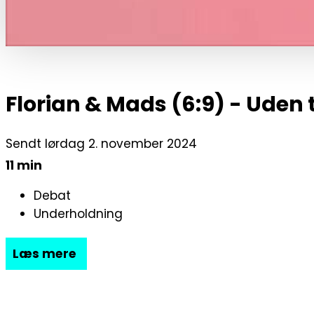
Florian & Mads (6:9) - Uden 
Sendt lørdag 2. november 2024
11 min
Debat
Underholdning
Læs mere
Florian og Mads (6:9) – Uden tolk
Florian og Mads taler denne gang om deres pinligst