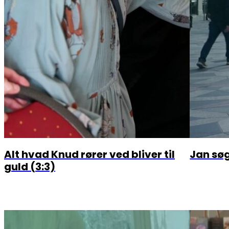
Alt hvad Knud rører ved bliver til
Jan sø
guld (3:3)