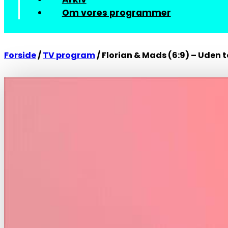
Om vores programmer
Forside
/
TV program
/
Florian & Mads (6:9) – Uden t