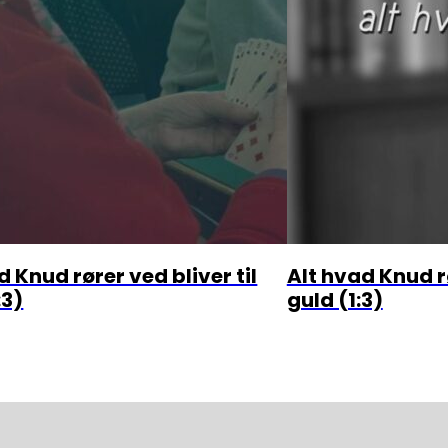
d Knud rører ved bliver til
Alt hvad Knud rø
:3)
guld (1:3)