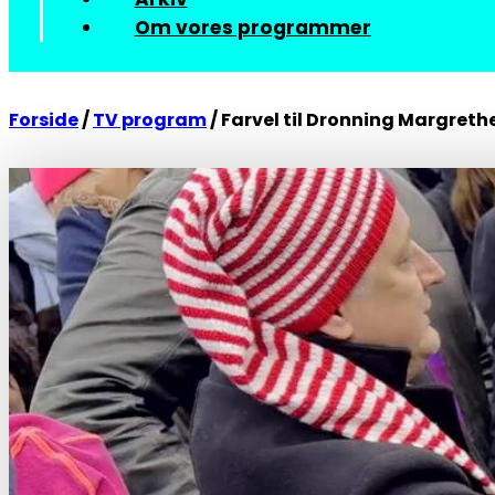
Om vores programmer
Forside
/
TV program
/
Farvel til Dronning Margrethe