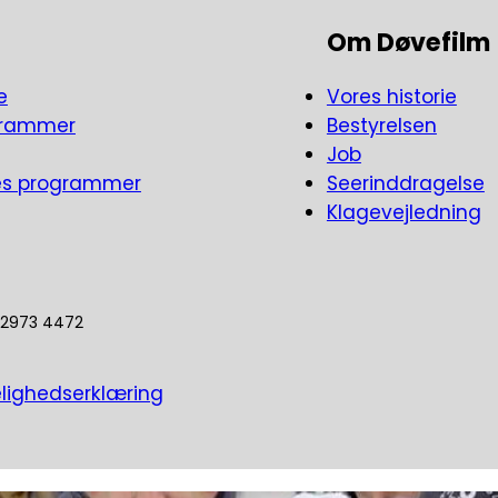
Om Døvefilm
e
Vores historie
grammer
Bestyrelsen
Job
es programmer
Seerinddragelse
Klagevejledning
5 2973 4472
lighedserklæring