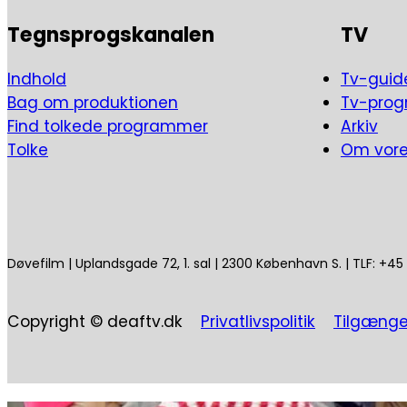
Tegnsprogskanalen
TV
Indhold
Tv-guid
Bag om produktionen
Tv-pro
Find tolkede programmer
Arkiv
Tolke
Om vor
Døvefilm | Uplandsgade 72, 1. sal | 2300 København S. | TLF: +4
Copyright © deaftv.dk
Privatlivspolitik
Tilgænge